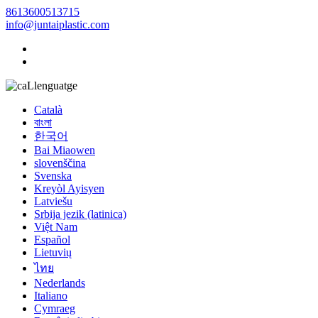
8613600513715
info@juntaiplastic.com
Llenguatge
Català
বাংলা
한국어
Bai Miaowen
slovenščina
Svenska
Kreyòl Ayisyen
Latviešu
Srbija jezik (latinica)
Việt Nam
Español
Lietuvių
ไทย
Nederlands
Italiano
Cymraeg