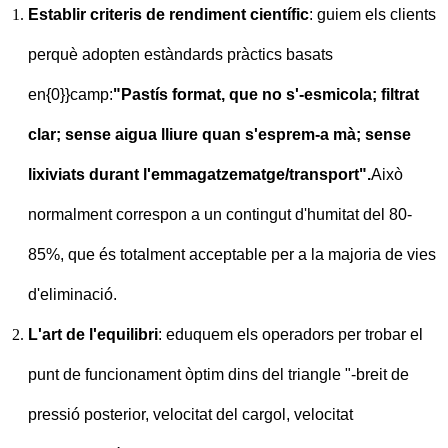
Establir criteris de rendiment científic
: guiem els clients
perquè adopten estàndards pràctics basats
en{0}}camp:
"Pastís format, que no s'-esmicola; filtrat
clar; sense aigua lliure quan s'esprem-a mà; sense
lixiviats durant l'emmagatzematge/transport".
Això
normalment correspon a un contingut d'humitat del 80-
85%, que és totalment acceptable per a la majoria de vies
d'eliminació.
L'art de l'equilibri
: eduquem els operadors per trobar el
punt de funcionament òptim dins del triangle "-breit de
pressió posterior, velocitat del cargol, velocitat