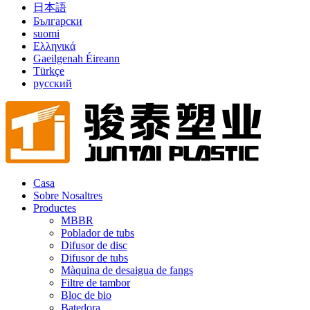
日本語
Български
suomi
Ελληνικά
Gaeilgenah Éireann
Türkçe
русский
Casa
Sobre Nosaltres
Productes
MBBR
Poblador de tubs
Difusor de disc
Difusor de tubs
Màquina de desaigua de fangs
Filtre de tambor
Bloc de bio
Batedora