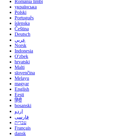
România limbi
українська
Polski
Português
íslenska
Čeština
Deutsch
عربي
Norsk
Indonesia
O'zbek
hrvatski
Malti
slovenčina
Melayu
magyar
English
Eesti
हिंदी
bosanski
اردو
فارسی
עברית
Français
dansk